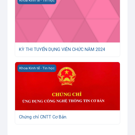
Khoa Kinh tế - Tin học
KỲ THI TUYỂN DỤNG VIÊN CHỨC NĂM 2024
Chứng chỉ CNTT Cơ Bản.
Khoa Kinh tế - Tin học
Chứng chỉ CNTT Cơ Bản.