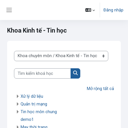
Chuyển tới nội dung chính
Đăng nhập
Bảng điều khiển cạnh
Khoa Kinh tế - Tin học
Danh mục khoá học
Tìm kiếm khoá học
Tìm kiếm khoá học
Mở rộng tất cả
Xử lý dữ liệu
Quản trị mạng
Tin học môn chung
demo1
May thời trang