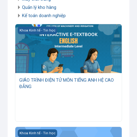
Quản lý kho hàng
Kế toán doanh nghiệp
GIÁO TRÌNH ĐIỆN TỬ MÔN TIẾNG ANH HỆ CAO ĐẲNG
Khoa Kinh tế - Tin học
GIÁO TRÌNH ĐIỆN TỬ MÔN TIẾNG ANH HỆ CAO
ĐẲNG
OnThiTN
Khoa Kinh tế - Tin học