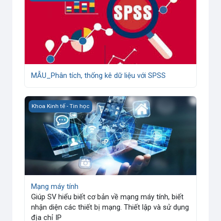
MẪU_Phân tích, thống kê dữ liệu với SPSS
Mạng máy tính
Khoa Kinh tế - Tin học
Mạng máy tính
Giúp SV hiểu biết cơ bản về mạng máy tính, biết
nhận diện các thiết bị mạng. Thiết lập và sử dụng
địa chỉ IP