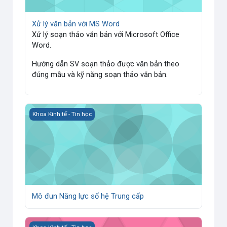
Xử lý văn bản với MS Word
Xử lý soạn thảo văn bản với Microsoft Office
Word.
Hướng dẫn SV soạn thảo được văn bản theo
đúng mẫu và kỹ năng soạn thảo văn bản.
Mô đun Năng lực số hệ Trung cấp
Khoa Kinh tế - Tin học
Mô đun Năng lực số hệ Trung cấp
KỲ THI TUYỂN DỤNG VIÊN CHỨC NĂM 2024