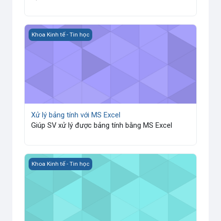
Xử lý bảng tính với MS Excel
Khoa Kinh tế - Tin học
Xử lý bảng tính với MS Excel
Giúp SV xử lý được bảng tính bằng MS Excel
Xử lý văn bản với MS Word
Khoa Kinh tế - Tin học