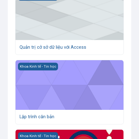
Quản trị cở sở dữ liệu với Access
Lập trình căn bản
Khoa Kinh tế - Tin học
Lập trình căn bản
MẪU_Phân tích, thống kê dữ liệu với SPSS
Khoa Kinh tế - Tin học