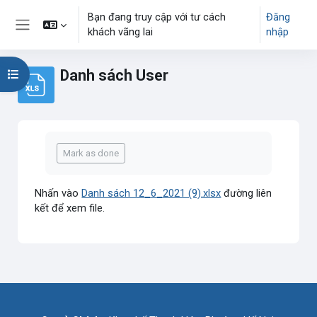
Chuyển tới nội dung chính
Bạn đang truy cập với tư cách
Đăng
khách vãng lai
nhập
Bảng điều khiển cạnh
Danh sách User
Mở chỉ số ngăn của khóa học
Các yêu cầu hoàn thành
Mark as done
Nhấn vào
Danh sách 12_6_2021 (9).xlsx
đường liên
kết để xem file.