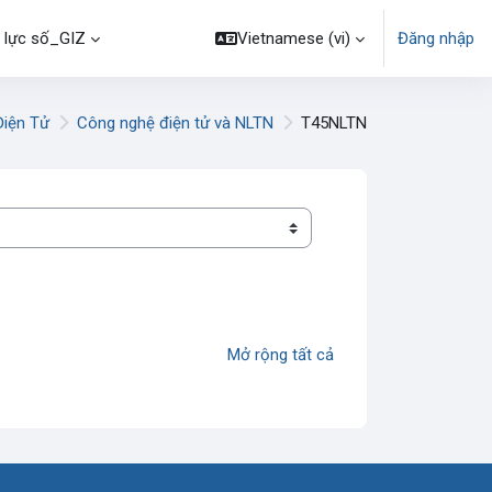
 lực số_GIZ
Vietnamese ‎(vi)‎
Đăng nhập
Điện Tử
Công nghệ điện tử và NLTN
T45NLTN
Mở rộng tất cả