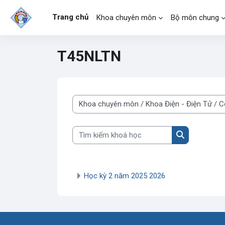
Chuyển tới nội dung chính
Trang chủ
Khoa chuyên môn
Bộ môn chung
T45NLTN
Danh mục khoá học
Tìm kiếm khoá học
Tìm kiếm kho
Học kỳ 2 năm 2025 2026