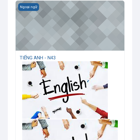
TIẾNG ANH - N43
Ngoại ngữ
TIẾNG ANH - N43