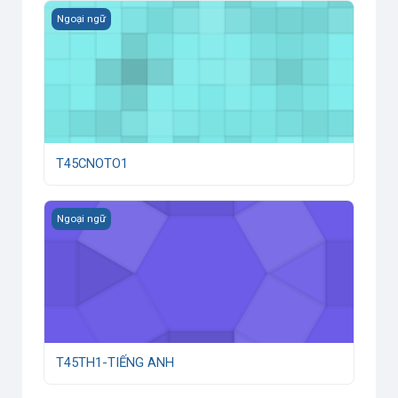
T45CNOTO1
Ngoại ngữ
T45CNOTO1
T45TH1-TIẾNG ANH
Ngoại ngữ
T45TH1-TIẾNG ANH