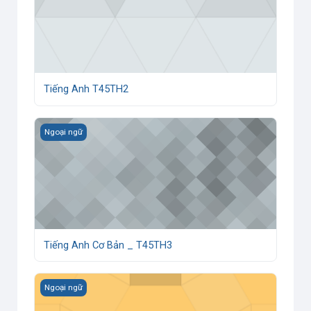
Tiếng Anh T45TH2
Tiếng Anh Cơ Bản _ T45TH3
Ngoại ngữ
Tiếng Anh Cơ Bản _ T45TH3
Tiếng Anh Chuyên Ngành XLDL và QTM
Ngoại ngữ