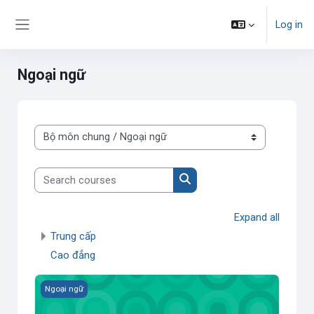
Skip to main content
Log in
Side panel
Ngoại ngữ
Course categories
Search courses
Search courses
Expand all
Trung cấp
Cao đẳng
Tiếng Anh- T45ĐCN2
Ngoại ngữ