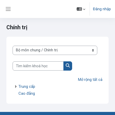
Chuyển tới nội dung chính
Đăng nhập
Bảng điều khiển cạnh
Chính trị
Danh mục khoá học
Tìm kiếm khoá học
Tìm kiếm khoá học
Mở rộng tất cả
Trung cấp
Cao đẳng