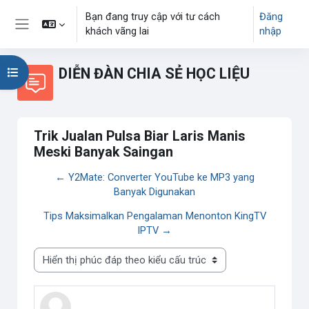
Chuyển tới nội dung chính
Bạn đang truy cập với tư cách
Đăng
khách vãng lai
nhập
Bảng điều khiển cạnh
DIỄN ĐÀN CHIA SẺ HỌC LIỆU
Mở chỉ số ngăn của khóa học
Trik Jualan Pulsa Biar Laris Manis
Meski Banyak Saingan
← Y2Mate: Converter YouTube ke MP3 yang
Banyak Digunakan
Tips Maksimalkan Pengalaman Menonton KingTV
IPTV →
Chế độ hiển thị