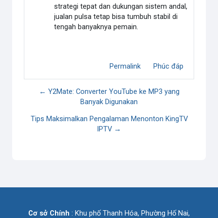
strategi tepat dan dukungan sistem andal,
jualan pulsa tetap bisa tumbuh stabil di
tengah banyaknya pemain.
Permalink
Phúc đáp
← Y2Mate: Converter YouTube ke MP3 yang
Banyak Digunakan
Tips Maksimalkan Pengalaman Menonton KingTV
IPTV →
Cơ sở Chính
: Khu phố Thanh Hóa, Phường Hố Nai,