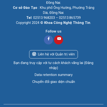
Đồng Nai.
Cơ sở Đào Tạo
: Khu phố Ông Hường, Phường Trảng
Dài, Đồng Nai.
Tel
: 02513.968203 – 02513.865739
Copyright 2024 ©
Khoa Công Nghệ Thông Tin
.
Follow us
Liên hệ với Quản trị viên
Bạn đang truy cập với tư cách khách vãng lai (
Đăng
nhập
)
Data retention summary
Chuyển đổi giao diện chuẩn