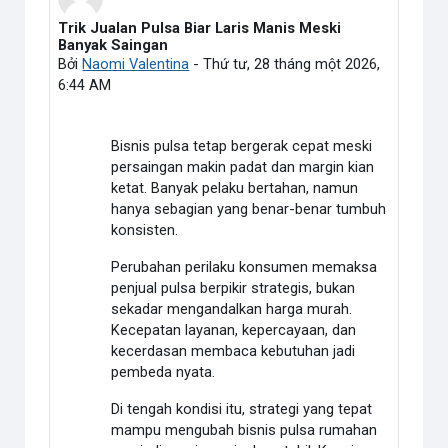
Trik Jualan Pulsa Biar Laris Manis Meski
Số lượng các câu trả lời: 0
Banyak Saingan
Bởi
Naomi Valentina
-
Thứ tư, 28 tháng một 2026,
6:44 AM
Bisnis pulsa tetap bergerak cepat meski
persaingan makin padat dan margin kian
ketat. Banyak pelaku bertahan, namun
hanya sebagian yang benar-benar tumbuh
konsisten.
Perubahan perilaku konsumen memaksa
penjual pulsa berpikir strategis, bukan
sekadar mengandalkan harga murah.
Kecepatan layanan, kepercayaan, dan
kecerdasan membaca kebutuhan jadi
pembeda nyata.
Di tengah kondisi itu, strategi yang tepat
mampu mengubah bisnis pulsa rumahan