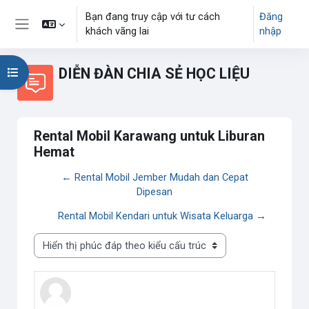
Chuyển tới nội dung chính
Bạn đang truy cập với tư cách
Đăng
khách vãng lai
nhập
Bảng điều khiển cạnh
DIỄN ĐÀN CHIA SẺ HỌC LIỆU
Mở chỉ số ngăn của khóa học
Rental Mobil Karawang untuk Liburan
Hemat
← Rental Mobil Jember Mudah dan Cepat
Dipesan
Rental Mobil Kendari untuk Wisata Keluarga →
Chế độ hiển thị