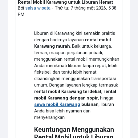
Rental Mobil Karawang untuk Liburan Hemat
Số lượng các câu trả lời: 0
Bởi
salsa wisata
-
Thứ tư, 7 tháng một 2026, 5:38
PM
Liburan di Karawang kini semakin praktis
dengan hadirnya layanan
rental mobil
Karawang murah
. Baik untuk keluarga,
teman, maupun perjalanan pribadi,
menggunakan rental mobil memungkinkan
Anda menikmati liburan tanpa repot, lebih
fleksibel, dan tentu lebih hemat
dibandingkan menggunakan transportasi
umum. Dengan layanan lengkap termasuk
rental mobil Karawang terdekat
,
rental
mobil Karawang dengan sopir
, hingga
sewa mobil Karawang
bulanan
, liburan
Anda bisa lebih nyaman dan
menyenangkan.
Keuntungan Menggunakan
Rental Mobil untuk Liburan