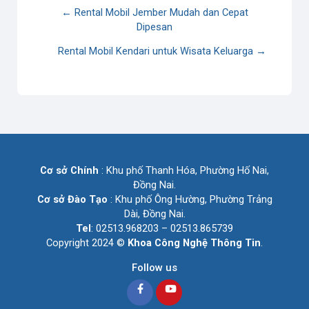
← Rental Mobil Jember Mudah dan Cepat
Dipesan
Rental Mobil Kendari untuk Wisata Keluarga →
Cơ sở Chính
: Khu phố Thanh Hóa, Phường Hố Nai,
Đồng Nai.
Cơ sở Đào Tạo
: Khu phố Ông Hường, Phường Trảng
Dài, Đồng Nai.
Tel
: 02513.968203 – 02513.865739
Copyright 2024 ©
Khoa Công Nghệ Thông Tin
.
Follow us