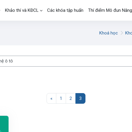
Khảo thí và KĐCL
Các khóa tập huấn
Thí điểm Mô đun Năng
Khoá học
Kh
á học
Trang trước
Trang 1
Trang 2
Trang 3
«
1
2
3