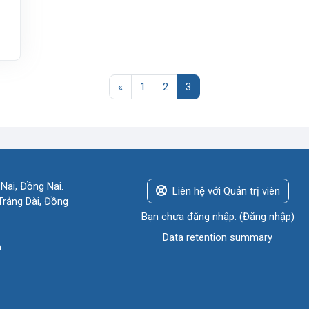
Trang trước
Trang 1
Trang 2
Trang 3
«
1
2
3
Nai, Đồng Nai.
Liên hệ với Quản trị viên
rảng Dài, Đồng
Bạn chưa đăng nhập. (
Đăng nhập
)
Data retention summary
n
.