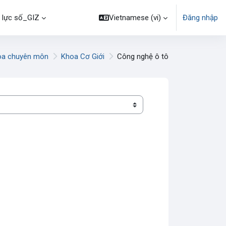
 lực số_GIZ
Vietnamese ‎(vi)‎
Đăng nhập
oa chuyên môn
Khoa Cơ Giới
Công nghệ ô tô