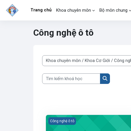
Chuyển tới nội dung chính
Trang chủ
Khoa chuyên môn
Bộ môn chung
Công nghệ ô tô
Danh mục khoá học
Tìm kiếm khoá học
Tìm kiếm kho
BD-SC cơ khí động cơ đốt trong (205 tiết)
Công nghệ ô tô